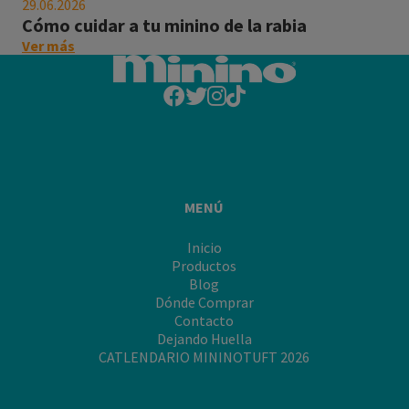
29.06.2026
a
Cómo cuidar a tu minino de la rabia
tu
on
Ver más
minino
this
de
post:
la
"Cómo
rabia
cuidar
a
tu
minino
de
MENÚ
la
rabia"
Inicio
Productos
Blog
Dónde Comprar
Contacto
Dejando Huella
CATLENDARIO MININOTUFT 2026