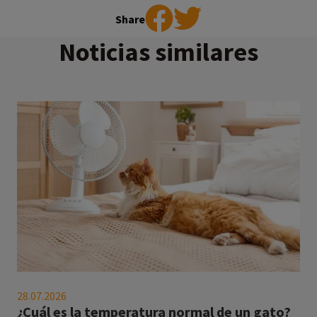
Share
Noticias similares
¿Cuál
es
28.07.2026
la
¿Cuál es la temperatura normal de un gato?