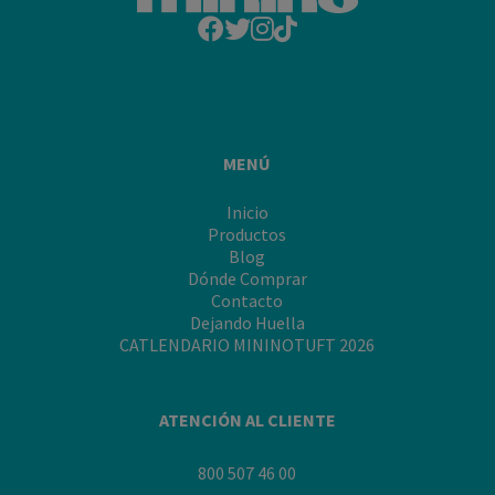
de
post:
la
"Cómo
rabia
cuidar
a
tu
minino
de
MENÚ
la
rabia"
Inicio
Productos
Blog
Dónde Comprar
Contacto
Dejando Huella
CATLENDARIO MININOTUFT 2026
ATENCIÓN AL CLIENTE
800 507 46 00