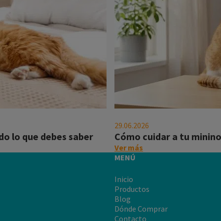
Cómo
cuidar
29.06.2026
a
do lo que debes saber
Cómo cuidar a tu minino 
tu
on
Ver más
minino
this
MENÚ
de
post:
la
"Cómo
Inicio
rabia
cuidar
Productos
a
Blog
tu
Dónde Comprar
minino
Contacto