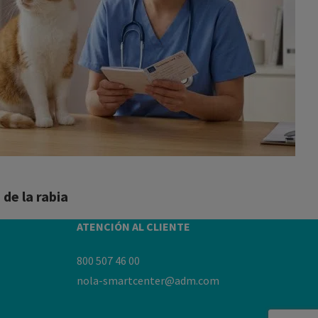
de la rabia
ATENCIÓN AL CLIENTE
800 507 46 00
nola-smartcenter@adm.com