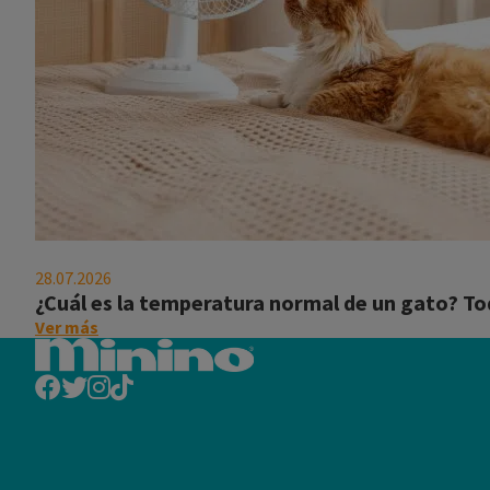
¿Cuál
es
28.07.2026
la
¿Cuál es la temperatura normal de un gato? To
temperatura
on
Ver más
normal
this
de
post:
un
"¿Cuál
gato?
es
Todo
la
lo
temperatura
que
normal