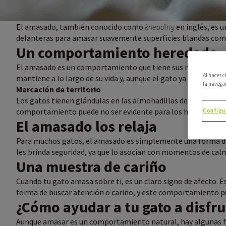
El amasado, también conocido como
kneading
en inglés, es 
delanteras para amasar suavemente superficies blandas como 
Un comportamiento heredado
El amasado es un comportamiento que tiene sus raíces en la 
Al hacer 
mantiene a lo largo de su vida y, aunque el gato ya haya crec
la navega
Marcación de territorio
Los gatos tienen glándulas en las almohadillas de sus patas 
comportamiento puede no ser evidente para los humanos, es 
Configu
El amasado los relaja
Para muchos gatos, el amasado es simplemente una forma de
les brinda seguridad, ya que lo asocian con momentos de calm
Una muestra de cariño
Cuando tu gato amasa sobre ti, es un claro signo de afecto. 
forma de buscar atención o cariño, y este comportamiento pu
¿Cómo ayudar a tu gato a disfr
Aunque amasar es un comportamiento natural, hay algunas fo