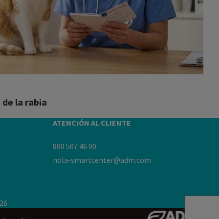
de la rabia
ATENCIÓN AL CLIENTE
800 507 46 00
nola-smartcenter@adm.com
26