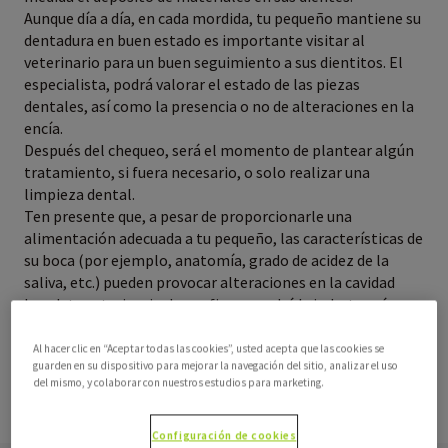
Aunque día a día, en cada mordida, tu pequeño mantiene su
dentadura en buen estado es importante visitar al
veterinario para un buen seguimiento a sus dientitos. El
especialista, podrá valorar el estado de las piezas
dentales, así como la presencia o no de alteraciones en la
encía.
Después del chequeo, será el momento de plantear algún
tratamiento, si fuera necesario, o solo realizar una
limpieza dental.
Ten presente que, a pesar de proporcionarle una
alimentación adecuada a tu pequeño, las características de
su boca (por ejemplo, anatomía, grado de acidez de la
saliva, etc.) pueden provocar alteraciones en la cavidad
bucal, tu veterinario de confianza podrá brindarte más
información al respecto.
Al hacer clic en “Aceptar todas las cookies”, usted acepta que las cookies se
guarden en su dispositivo para mejorar la navegación del sitio, analizar el uso
del mismo, y colaborar con nuestros estudios para marketing.
Share
Configuración de cookies