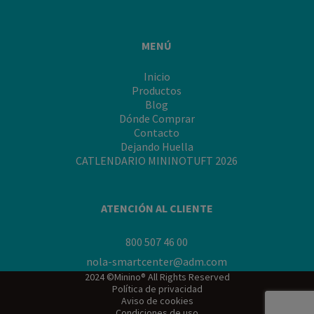
de
tu
minino
MENÚ
en
segundos"
Inicio
Productos
Blog
Dónde Comprar
Contacto
Dejando Huella
CATLENDARIO MININOTUFT 2026
ATENCIÓN AL CLIENTE
800 507 46 00
nola-smartcenter@adm.com
2024 ©Minino® All Rights Reserved
Política de privacidad
Aviso de cookies
Condiciones de uso