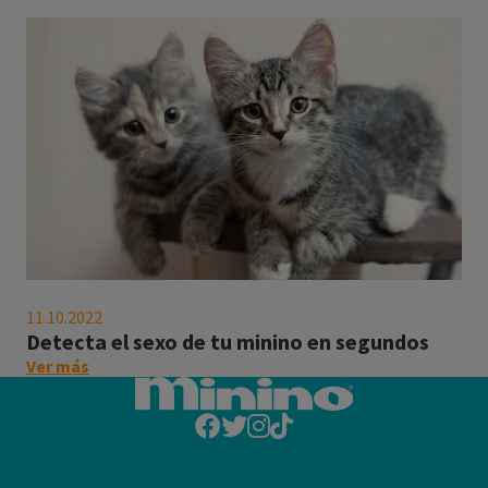
manera
"Saluda
a
tu
minino
a
su
manera"
Detecta
el
11.10.2022
sexo
Detecta el sexo de tu minino en segundos
de
on
Ver más
tu
this
minino
post:
en
"Detecta
segundos
el
sexo