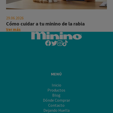
debes
saber "
Cómo
cuidar
29.06.2026
a
Cómo cuidar a tu minino de la rabia
tu
on
Ver más
minino
this
de
post:
la
"Cómo
rabia
cuidar
a
tu
minino
de
MENÚ
la
rabia"
Inicio
Productos
Blog
Dónde Comprar
Contacto
Dejando Huella