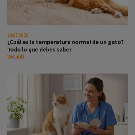
¿Cuál
es
28.07.2026
la
¿Cuál es la temperatura normal de un gato?
temperatura
Todo lo que debes saber
normal
on
Ver más
de
this
un
post:
gato?
"¿Cuál
Todo
es
lo
la
que
temperatura
debes
normal
saber
de
un
gato?
Todo
lo
que