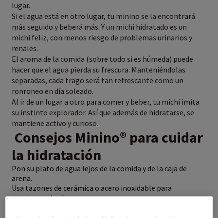
lugar.
Si el agua está en otro lugar, tu minino se la encontrará
más seguido y beberá más. Y un michi hidratado es un
michi feliz, con menos riesgo de problemas urinarios y
renales.
El aroma de la comida (sobre todo si es húmeda) puede
hacer que el agua pierda su frescura. Manteniéndolas
separadas, cada trago será tan refrescante como un
ronroneo en día soleado.
Al ir de un lugar a otro para comer y beber, tu michi imita
su instinto explorador. Así que además de hidratarse, se
mantiene activo y curioso.
Consejos Minino® para cuidar
la hidratación
Pon su plato de agua lejos de la comida y de la caja de
arena.
Usa tazones de cerámica o acero inoxidable para
mantener el sabor puro.
Coloca varios puntos de agua en casa, así tu minino
siempre tendrá opciones.