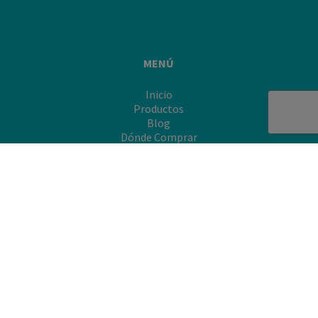
MENÚ
Inicio
Productos
Blog
Dónde Comprar
Contacto
Dejando Huella
CATLENDARIO MININOTUFT 2026
ATENCIÓN AL CLIENTE
800 507 46 00
nola-smartcenter@adm.com
2024 ©Minino® All Rights Reserved
Política de privacidad