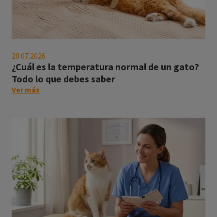
¿Cuál
es
28.07.2026
la
¿Cuál es la temperatura normal de un gato?
temperatura
Todo lo que debes saber
normal
on
Ver más
de
this
un
post:
gato?
"¿Cuál
Todo
es
lo
la
que
temperatura
debes
normal
saber
de
un
gato?
Todo
lo
que