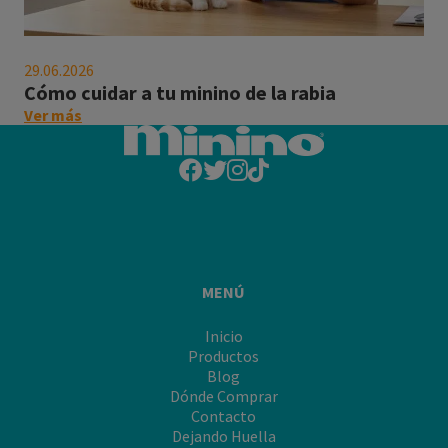
debes
saber "
Cómo
cuidar
29.06.2026
a
Cómo cuidar a tu minino de la rabia
tu
on
Ver más
minino
this
de
post:
la
"Cómo
rabia
cuidar
a
tu
minino
de
MENÚ
la
rabia"
Inicio
Productos
Blog
Dónde Comprar
Contacto
Dejando Huella