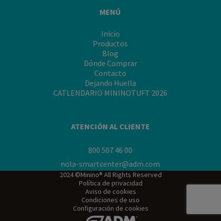
MENÚ
Inicio
Productos
Blog
Dónde Comprar
Contacto
Dejando Huella
CATLENDARIO MININOTUFT 2026
ATENCIÓN AL CLIENTE
800 507 46 00
nola-smartcenter@adm.com
2024 ©Minino® All Rights Reserved
Política de privacidad
Aviso de cookies
Condiciones de uso
Configuración de cookies