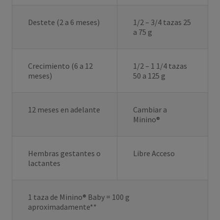
Destete (2 a 6 meses)
1/2 – 3/4 tazas 25
a 75 g
Crecimiento (6 a 12
1/2 – 1 1/4 tazas
meses)
50 a 125 g
12 meses en adelante
Cambiar a
Minino®
Hembras gestantes o
Libre Acceso
lactantes
1 taza de Minino® Baby = 100 g
aproximadamente**