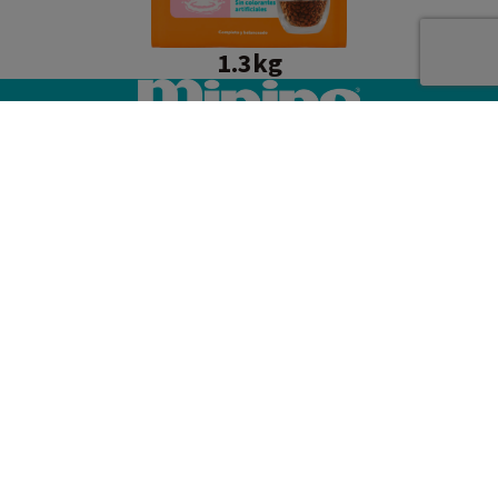
1.3kg
MENÚ
Inicio
Productos
Blog
Dónde Comprar
Contacto
Dejando Huella
CATLENDARIO MININOTUFT 2026