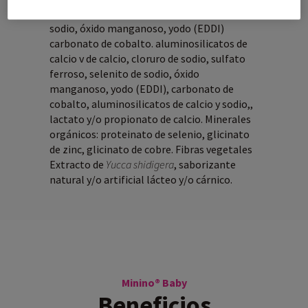
sulfato ferroso, fosfato de calcio selenito de
sodio, óxido manganoso, yodo (EDDI)
carbonato de cobalto. aluminosilicatos de
calcio v de calcio, cloruro de sodio, sulfato
ferroso, selenito de sodio, óxido
manganoso, yodo (EDDI), carbonato de
cobalto, aluminosilicatos de calcio y sodio,,
lactato y/o propionato de calcio. Minerales
orgánicos: proteinato de selenio, glicinato
de zinc, glicinato de cobre. Fibras vegetales
Extracto de
Yucca shidigera
, saborizante
natural y/o artificial lácteo y/o cárnico.
Minino® Baby
Beneficios