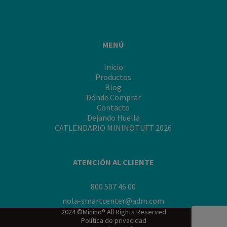
a
tu
minino
de
MENÚ
la
rabia"
Inicio
Productos
Blog
Dónde Comprar
Contacto
Dejando Huella
CATLENDARIO MININOTUFT 2026
ATENCIÓN AL CLIENTE
800 507 46 00
nola-smartcenter@adm.com
2024 ©Minino® All Rights Reserved
Política de privacidad