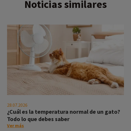
Noticias similares
¿Cuál
es
28.07.2026
la
¿Cuál es la temperatura normal de un gato?
temperatura
Todo lo que debes saber
normal
on
Ver más
de
this