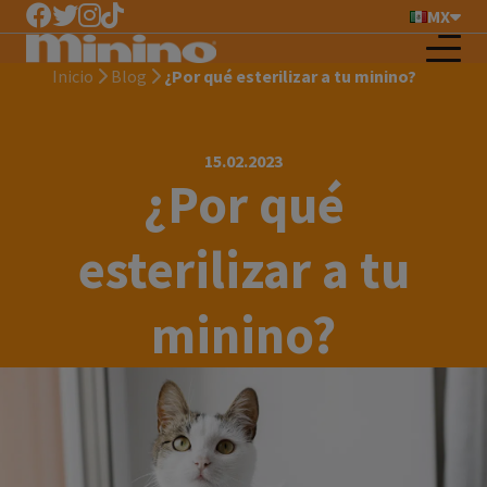
MX
Inicio
Blog
¿Por qué esterilizar a tu minino?
15.02.2023
¿Por qué
esterilizar a tu
minino?