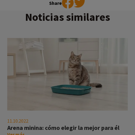
Share
Noticias similares
Arena
minina:
11.10.2022
cómo
Arena minina: cómo elegir la mejor para él
elegir
on
Ver más