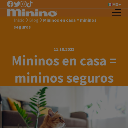
MX
Inicio
Blog
Mininos en casa = mininos
seguros
11.10.2022
Mininos en casa =
mininos seguros