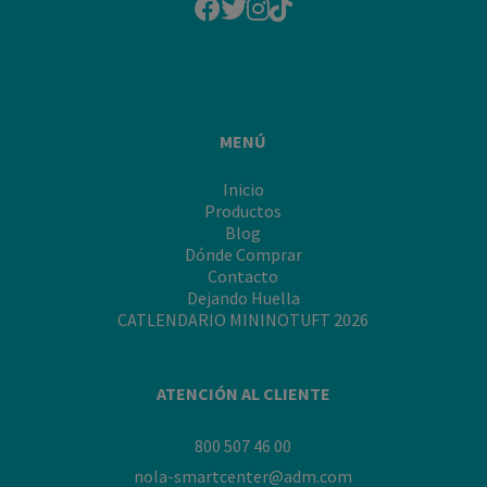
"Recomendaciones
para
bañar
a
tu
minino
MENÚ
en
invierno"
Inicio
Productos
Blog
Dónde Comprar
Contacto
Dejando Huella
CATLENDARIO MININOTUFT 2026
ATENCIÓN AL CLIENTE
800 507 46 00
nola-smartcenter@adm.com