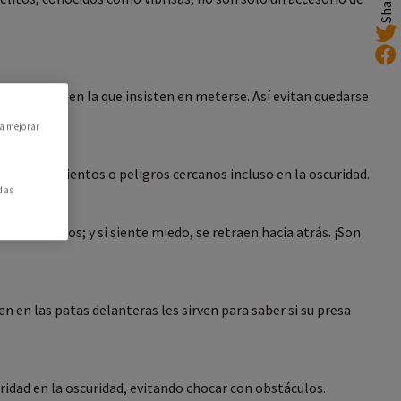
Share
de esa caja en la que insisten en meterse. Así evitan quedarse
ra mejorar
esas, movimientos o peligros cercanos incluso en la oscuridad.
das
 a los lados; y si siente miedo, se retraen hacia atrás. ¡Son
en en las patas delanteras les sirven para saber si su presa
dad en la oscuridad, evitando chocar con obstáculos.