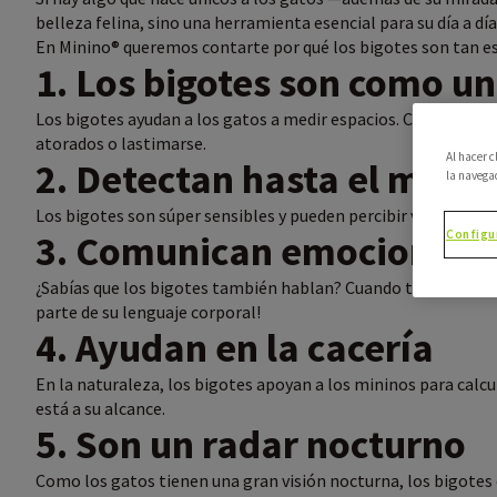
belleza felina, sino una herramienta esencial para su día a día
En Minino® queremos contarte por qué los bigotes son tan es
1. Los bigotes son como u
Los bigotes ayudan a los gatos a medir espacios. Con ellos pue
atorados o lastimarse.
Al hacer 
2. Detectan hasta el más 
la navega
Los bigotes son súper sensibles y pueden percibir vibraciones
Configu
3. Comunican emociones
¿Sabías que los bigotes también hablan? Cuando tu gato está cu
parte de su lenguaje corporal!
4. Ayudan en la cacería
En la naturaleza, los bigotes apoyan a los mininos para calcula
está a su alcance.
5. Son un radar nocturno
Como los gatos tienen una gran visión nocturna, los bigotes