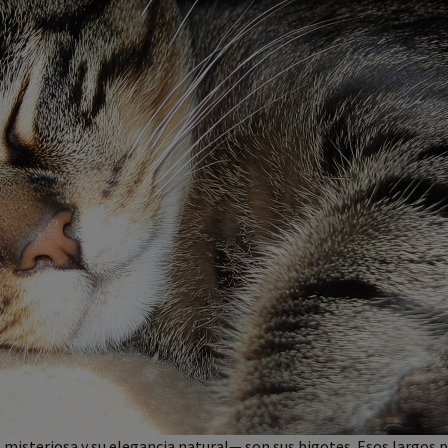
 misteriosa y su elegancia natural— son sus bigotes. Esos largos p