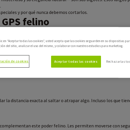
.
peciales y por qué nunca debemos cortarlos.
n GPS felino
den calcular si caben o no en un rincón, pasillo estrecho o dentro 
clic en “Aceptar todas las cookies”, usted acepta que las cookies se guarden en su dispositivo pa
mínimo movimiento 🌬️
ción del sitio, analizar el uso del mismo, y colaborar con nuestros estudios para marketing.
 o cambios en el aire. Gracias a esto, tu minino puede detectar pr
ración de cookies
Aceptar todas las cookies
Rechazarlas to
rioso, los bigotes se mueven hacia adelante; si está relajado, caen
r la distancia exacta al saltar o atrapar algo. Incluso los que tien
 complementan este poder felino. Les permiten moverse con seguri