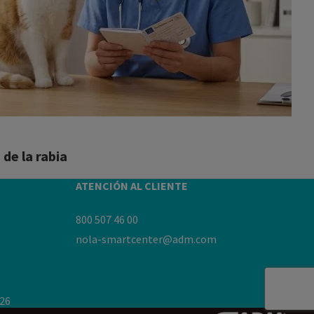
de la rabia
ATENCIÓN AL CLIENTE
800 507 46 00
nola-smartcenter@adm.com
26