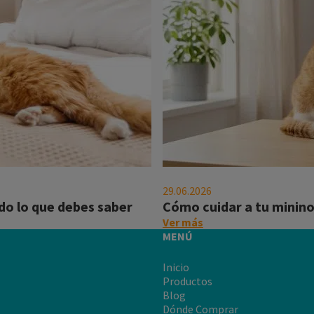
Cómo
cuidar
29.06.2026
a
do lo que debes saber
Cómo cuidar a tu minino 
tu
on
Ver más
minino
this
MENÚ
de
post:
la
"Cómo
Inicio
rabia
cuidar
Productos
a
Blog
tu
Dónde Comprar