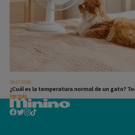
¿Cuál
es
28.07.2026
la
¿Cuál es la temperatura normal de un gato? To
temperatura
on
Ver más
normal
this
de
post:
un
"¿Cuál
gato?
es
Todo
la
lo
temperatura
que