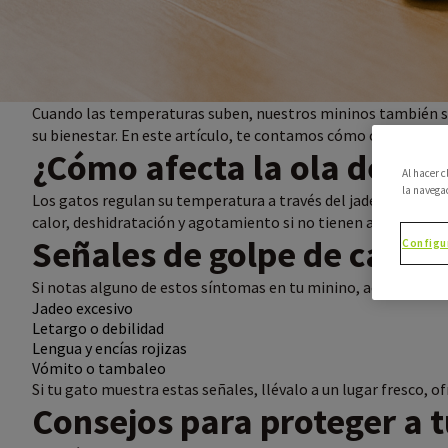
Cuando las temperaturas suben, nuestros mininos también sie
su bienestar. En este artículo, te contamos cómo cuidar a tu m
¿Cómo afecta la ola de cal
Al hacer 
la navega
Los gatos regulan su temperatura a través del jadeo y lamién
calor, deshidratación y agotamiento si no tienen acceso a s
Señales de golpe de calor 
Configu
Si notas alguno de estos síntomas en tu minino, actúa rápido
Jadeo excesivo
Letargo o debilidad
Lengua y encías rojizas
Vómito o tambaleo
Si tu gato muestra estas señales, llévalo a un lugar fresco, o
Consejos para proteger a t