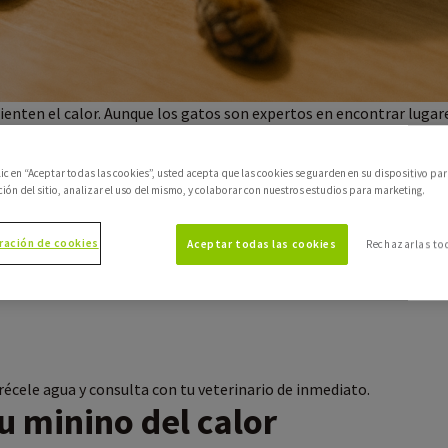
nten el calor. Aunque los gatos son expertos en encontrar lugares
ichi en días calurosos y evitar golpes de calor.
or a los mininos?
clic en “Aceptar todas las cookies”, usted acepta que las cookies se guarden en su dispositivo pa
ción del sitio, analizar el uso del mismo, y colaborar con nuestros estudios para marketing.
dose el pelaje, pero en temperaturas extremas esto puede no ser su
ombra, agua fresca y un ambiente adecuado.
en los gatos
ración de cookies
Aceptar todas las cookies
Rechazarlas to
:
frécele agua y consulta con tu veterinario de inmediato.
u minino del calor