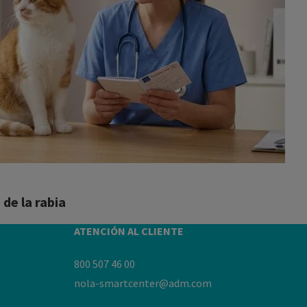
de la rabia
ATENCIÓN AL CLIENTE
800 507 46 00
nola-smartcenter@adm.com