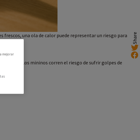
Share
 frescos, una ola de calor puede representar un riesgo para
ra mejorar
ficiente. Los mininos corren el riesgo de sufrir golpes de
das