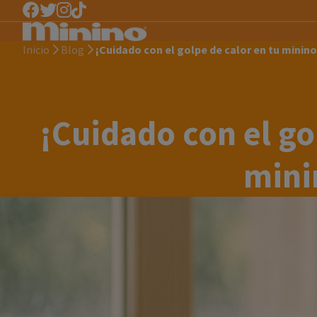
Inicio
Blog
¡Cuidado con el golpe de calor en tu minin
¡Cuidado con el go
mini