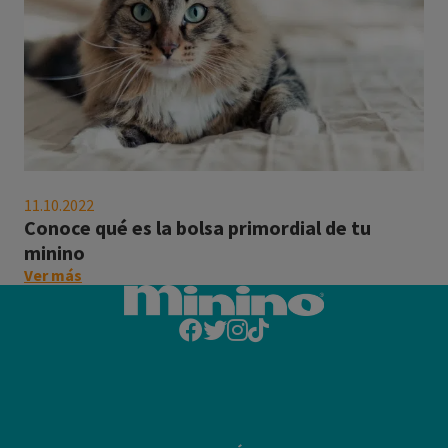
mininos
seguros"
Conoce
qué
11.10.2022
es
Conoce qué es la bolsa primordial de tu
la
minino
bolsa
on
Ver más
primordial
this
de
post:
tu
"Conoce
minino
qué
es
la
bolsa
primordial