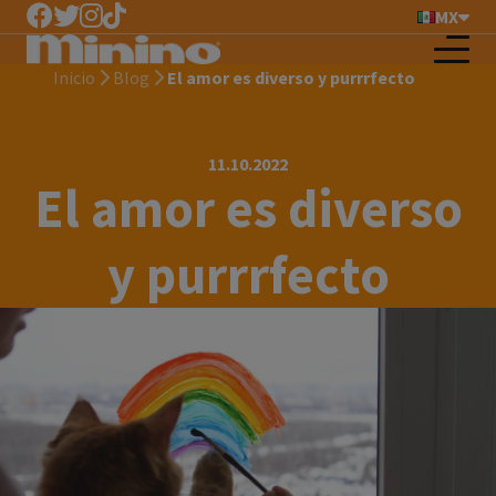
MX
Inicio
Blog
El amor es diverso y purrrfecto
11.10.2022
El amor es diverso
y purrrfecto