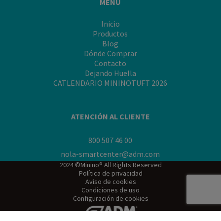
MENÚ
de
tu
minino"
Inicio
Productos
Blog
Dónde Comprar
Contacto
Dejando Huella
CATLENDARIO MININOTUFT 2026
ATENCIÓN AL CLIENTE
800 507 46 00
nola-smartcenter@adm.com
2024 ©Minino® All Rights Reserved
Política de privacidad
Aviso de cookies
Condiciones de uso
Configuración de cookies