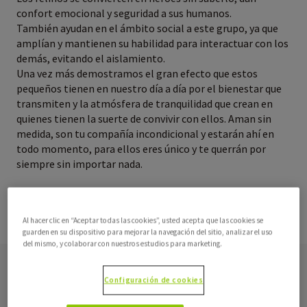
confort emocional y seguridad a sus humanos.
También ayudan en el ámbito social a este grupo, ya que
amplían y mantienen su habilidad para interactuar con los
demás, evitando el aislamiento.
Una vez más demostramos el gran efecto que estos
pequeños tienen en nuestro día a día por el bienestar que
transmiten y la atmósfera de tranquilidad que crean en
quienes tienen la suerte de convivir con ellos. Aman sin
medida, son tu compañía incondicional y estarán ahí en
todo momento, para ellos eres único y te querrán por
siempre sin importar nada.
Al hacer clic en “Aceptar todas las cookies”, usted acepta que las cookies se
Share
guarden en su dispositivo para mejorar la navegación del sitio, analizar el uso
del mismo, y colaborar con nuestros estudios para marketing.
Noticias similares
Configuración de cookies