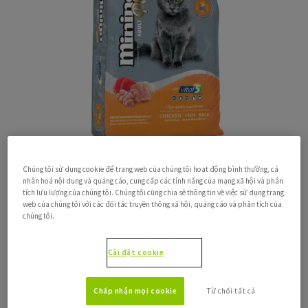
Milk"
Minino
Plus®
Adult
Chicken-
Fish-
Rice
Minino Plus® Adult Chicken-Fish-Rice
Chúng tôi sử dụng cookie để trang web của chúng tôi hoạt động bình thường, cá
on
Xem thêm
nhân hoá nội dung và quảng cáo, cung cấp các tính năng của mạng xã hội và phân
this
tích lưu lượng của chúng tôi. Chúng tôi cũng chia sẻ thông tin về việc sử dụng trang
post:
web của chúng tôi với các đối tác truyền thông xã hội, quảng cáo và phân tích của
"Minino
chúng tôi.
Plus®
Adult
Cài đặt cookie
Chicken-
Fish-
Rice"
Chấp nhận mọi cookie
Từ chối tất cả