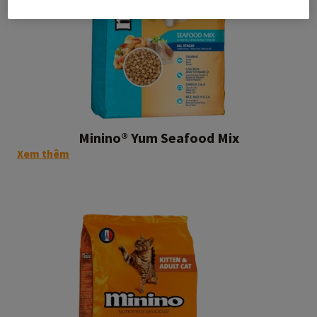
Minino®
Yum
Seafood
Mix
Minino® Yum Seafood Mix
on
Xem thêm
this
post:
"Minino®
Yum
Seafood
Mix"